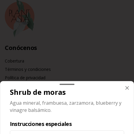
Conócenos
Cobertura
Términos y condiciones
Política de privacidad
Redes sociales
Shrub de moras
Agua mineral, frambuesa, zarzamora, blueberry y
Instagram
vinagre balsámico.
Facebook
Instrucciones especiales
Mi cuenta